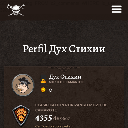
SELECT `rating` FROM `c2_comments` WHERE `id_user` =
3983
Perfil Дух Стихии
Дух Стихии
MOZO DE CAMAROTE
0
CLASIFICACIÓN POR RANGO MOZO DE
CAMAROTE
4355
de 9662
Calificación completa