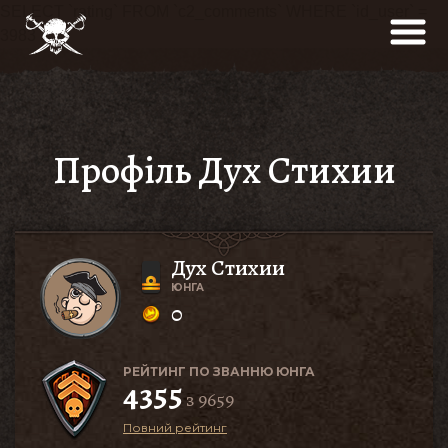
SELECT `rating` FROM `c2_comments` WHERE `id_user` =
3983
Профіль Дух Стихии
Дух Стихии
ЮНГА
0
РЕЙТИНГ ПО ЗВАННЮ ЮНГА
4355
з 9659
Повний рейтинг