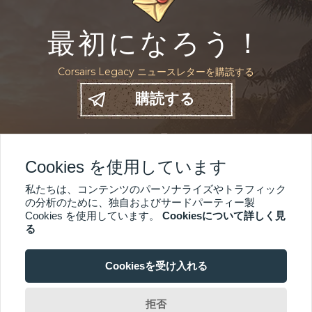
最初になろう！
Corsairs Legacy ニュースレターを購読する
購読する
私たちをどこで見つけるか
Cookies を使用しています
私たちは、コンテンツのパーソナライズやトラフィック
の分析のために、独自およびサードパーティー製
買う
18$
Cookies を使用しています。
Cookiesについて詳しく見
デジタルキー
25$
る
Cookiesを受け入れる
© 2021-2026 Mauris
拒否
プライバシーポリシー
利用規約
代金返却方針