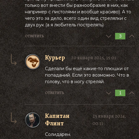
только вот внести бы разнообразие в них, как
например с пистолями и вообще красиво). А то
чего это за дело, всего один вид стрелялки с
двух рук (а я любитель пострелять)
3
ОТВЕТИТЬ
Курьер
20 января 2025, 15:01
Сделали бы ещё какие-то плюшки от
попаданий. Если это возможно. Что в
голову, что в ногу стреляй.
1
ОТВЕТИТЬ
Капитан
25 января 2024,
Флинт
00:11
Солидарен.