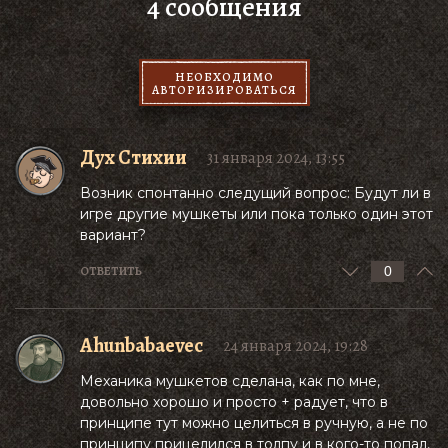
4 сообщения
НЕОБХОДИМО
АВТОРИЗИРОВАТЬСЯ
Дух Стихии
31 января 2024, 13:55
Возник спонтанно следущий вопрос: Будут ли в
игре другие мушкеты или пока только один этот
вариант?
0
ОТВЕТИТЬ
Ahunbabaevec
24 января 2024, 19:28
Механика мушкетов сделана, как по мне,
довольно хорошо и просто + радует, что в
принципе тут можно целиться в ручную, а не по
принципу прицелился в толпу и в кого-то попал,