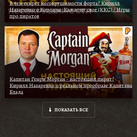
В чем секрет несокрушимости форта? Кирилл
Назаренко о Корсары: Каждому свое (ККС) / Игры
про пиратов
Капитан Генри Морган - настоящий пират?
Кирилл Назаренко о реальном прообразе Капитана
Блада
ПОКАЗАТЬ ВСЕ