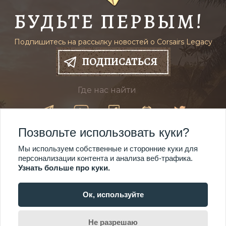
БУДЬТЕ ПЕРВЫМ!
Подпишитесь на рассылку новостей о Corsairs Legacy
ПОДПИСАТЬСЯ
Где нас найти
Позвольте использовать куки?
КУПИТЬ
18$
Мы используем собственные и сторонние куки для
Steam ключ
25$
персонализации контента и анализа веб-трафика.
Узнать больше про куки.
Ок, используйте
© 2021-2026 Mauris
Политика конфиденциальности
Условия использования
Не разрешаю
Политика возврата