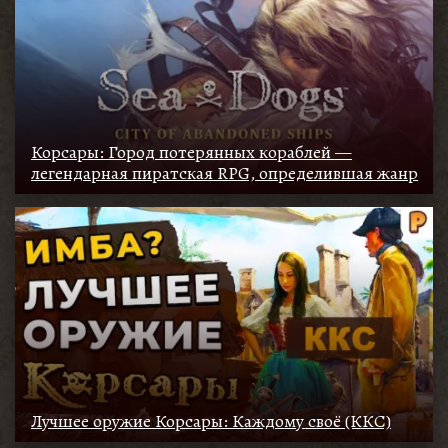
Корсары: Город потерянных кораблей —
легендарная пиратская RPG, определившая жанр
Лучшее оружие Корсары: Каждому своё (ККС)