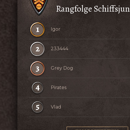
Rangfolge Schiffsju
1
Igor
2
233444
3
Grey Dog
4
Pirates
5
Vlad