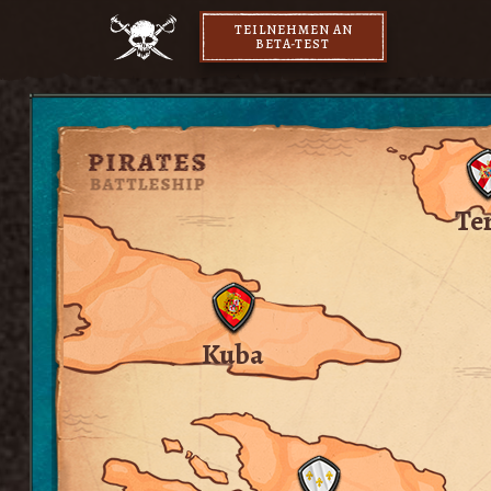
TEILNEHMEN AN
BETA-TEST
Te
Kuba