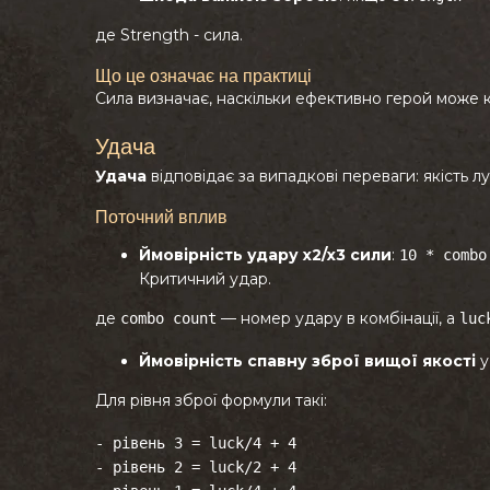
де Strength - сила.
Що це означає на практиці
Сила визначає, наскільки ефективно герой може 
Удача
Удача
відповідає за випадкові переваги: якість лут
Поточний вплив
Ймовірність удару х2/х3 сили
:
10 * combo
Критичний удар.
де
— номер удару в комбінації, а
combo count
luc
Ймовірність спавну зброї вищої якості
у
Для рівня зброї формули такі:
- рівень 3 = luck/4 + 4
-
рівень 2 = luck/2 + 4