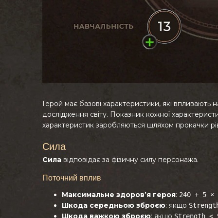
Герой має базові характеристики, які впливають н
дослідження світу. Показник кожної характеристи
характеристик заробляються шляхом прокачки рівн
Сила
Сила
відповідає за фізичну силу персонажа.
Поточний вплив
Максимальне здоров’я героя
:
240 + 5 × 
Шкода середньою зброєю
: якщо
Strengt
Шкода важкою зброєю
: якщо
Strength < 