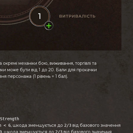
а окремі механіки бою, виживання, торгівлі та
ки може бути від 1 до 20. Бали для прокачки
я персонажа (1 рівень = 1 бал).
Strength
, шкода зменшується до
від базового значення
h < 6
2/3
, шкода зменшується до
від базового значення
9
2/3