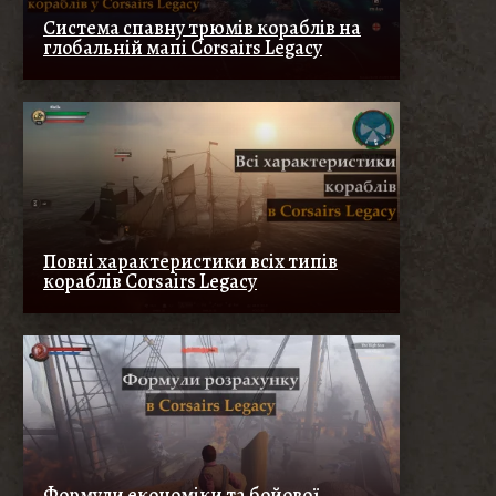
Система спавну трюмів кораблів на
глобальній мапі Corsairs Legacy
Повні характеристики всіх типів
кораблів Corsairs Legacy
Формули економіки та бойової