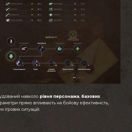
будований навколо
рівня персонажа
,
базових
 параметри прямо впливають на бойову ефективність,
х ігрових ситуацій.