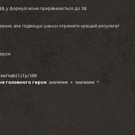
, у формулі вони прирівнюються до
.
10
10
ання, але підвищує шанси отримати кращий результат
ероя.
learnability/100
ня головного героя
:
значення + значення *
.