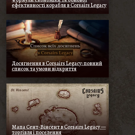
ефективності корабля в Corsairs Legacy
Досягнення в Corsairs Legacy: повний
список та умови відкриття
Мапа Сент-Вінсент в Corsairs Legacy —
торгівля і поселення