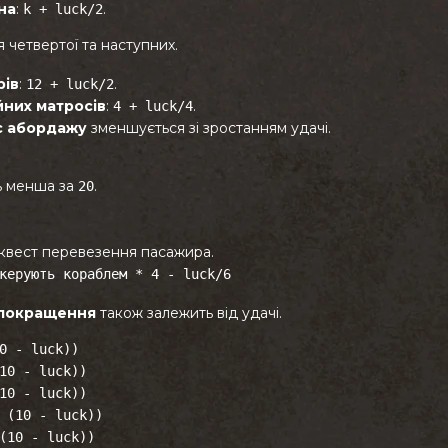
на
:
.
k + luck/2
 четвертої та наступних.
рів
:
.
12 + luck/2
йних матросів
:
.
4 + luck/4
ас абордажу
зменшується зі зростанням удачі.
ь менша за
.
20
 квест перевезення пасажира.
керують кораблем * 4 - luck/6
и покращення
також залежить від удачі.
0 - luck))
10 - luck))
10 - luck))
 (10 - luck))
(10 - luck))