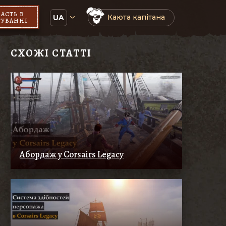
ЧАСТЬ В
Каюта капітана
UA
ТУВАННІ
СХОЖІ СТАТТІ
Абордаж у Corsairs Legacy