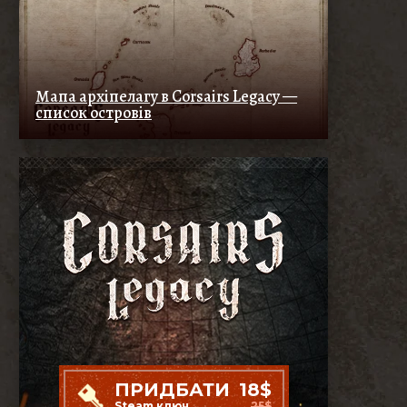
Мапа архіпелагу в Corsairs Legacy —
список островів
ПРИДБАТИ
18$
Steam ключ
25$