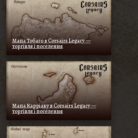
Мапа Тобаго в Corsairs Legacy —
торгівля і поселення
Мапа Карріаку в Corsairs Legacy —
торгівля і поселення