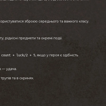
користуватися зброєю середнього та важкого класу.
у, рідкісні предмети та окремі події.
, якщо у героя є здібність
 count + luck/2 + 5
— удача.
k
 трупів та в скринях.