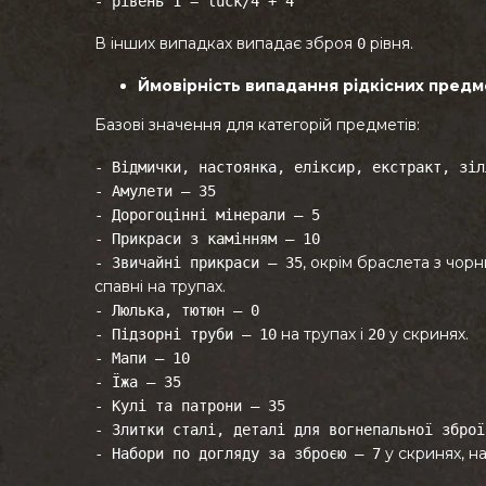
-
рівень 1 = luck/4 + 4
В інших випадках випадає зброя
рівня.
0
Ймовірність випадання рідкісних предм
Базові значення для категорій предметів:
- Відмички, настоянка, еліксир, екстракт, зіл
-
Амулети — 35
-
Дорогоцінні мінерали — 5
-
Прикраси з камінням — 10
, окрім браслета з чо
-
Звичайні прикраси — 35
спавні на трупах.
- Люлька, тютюн — 0
на трупах і
у скринях.
-
Підзорні труби — 10
20
-
Мапи — 10
- Їжа — 35
-
Кулі та патрони — 35
-
Злитки сталі, деталі для вогнепальної зброї
у скринях, на
-
Набори по догляду за зброєю — 7