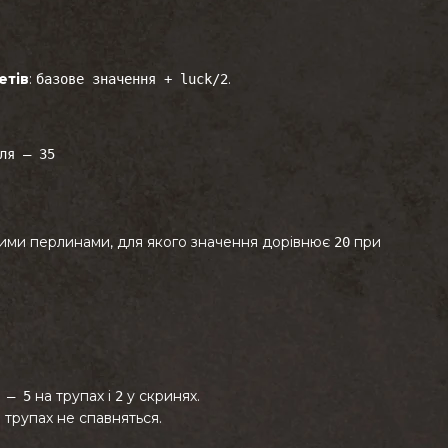
етів
:
.
базове значення + luck/2
ля — 35
рними перлинами, для якого значення дорівнює
при
20
на трупах і
у скринях.
 — 5
2
 трупах не спавняться.