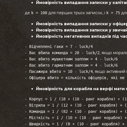
Ймовірність випадання записки у капіта
де
для перших трьох записок, і
для
k = 100
k = 75
Ймовірність випадання записки у офіце
Ймовірність випадання записки у звича
Ймовірність негативних випадків під ч
- Відчеплені гаки = 7 - luck/4
, якщо морал
-
Вас вбила команда = 20 - luck/2
-
Вас вбито мушкетним залпом = 4 - luck/6
-
Вас вбито гарматним залпом = 4 - luck/6
, якщо активний
-
Пасажира вбито = 10 - luck/4
-
Офіцера вбито = кількість офіцерів, які не 
Ймовірність для корабля на верфі мат
- Корпус = 1 / (18 + (10 - ранг корабля) + (1
-
Вітрила = 1 / (12 + (10 - ранг корабля) + (
-
Команда = 1 / (82 + (10 - ранг корабля) + (
-
Місткість = 1 / (10 + (10 - ранг корабля) +
-
Швидкість = 1 / (8 + (10 - ранг корабля) + 