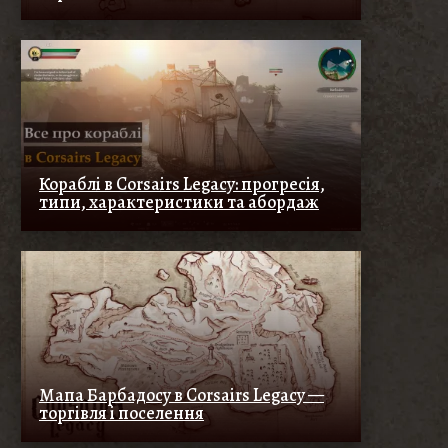
Кораблі в Corsairs Legacy: прогресія,
типи, характеристики та абордаж
Мапа Барбадосу в Corsairs Legacy —
торгівля і поселення