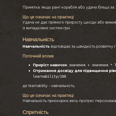
Примітка: якщо ранг корабля або удача більші за
Що це означає на практиці
Удача не дає прямого приросту шкоди або вижив
із випадкових систем гри.
Навчальність
Навчальність
відповідає за швидкість розвитку г
Поточний вплив
Приріст навичок
:
значення + значення * 
Отримання досвіду для підвищення рів
learnability/100
де learnability - навчальність.
Що це означає на практиці
Навчальність прискорює весь прогрес персонажа
Спритність