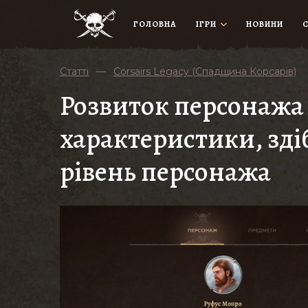
ГОЛОВНА
ІГРИ
НОВИНИ
Статті
—
Corsairs Legacy (Спадщина Корсарів)
Розвиток персонажа в
характеристики, зді
рівень персонажа