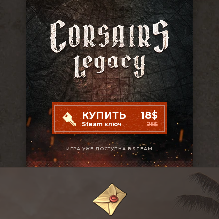
КУПИТЬ
18$
Steam ключ
25$
ИГРА УЖЕ ДОСТУПНА В STEAM