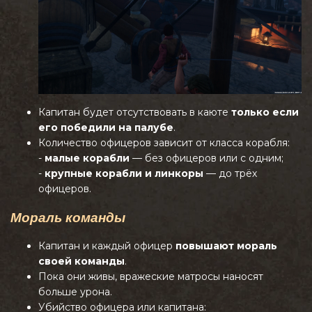
Капитан будет отсутствовать в каюте
только если
его победили на палубе
.
Количество офицеров зависит от класса корабля:
-
малые корабли
— без офицеров или с одним;
-
крупные корабли и линкоры
— до трёх
офицеров.
Мораль команды
Капитан и каждый офицер
повышают мораль
своей команды
.
Пока они живы, вражеские матросы наносят
больше урона.
Убийство офицера или капитана: