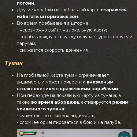
погони
.
Другие корабли на глобальной карте
стараются
избегать штормовых зон
.
Во время пребывания в шторме:
- невозможно выйти на локальную карту;
- корабль каждую секунду получает урон корпусу и
парусам;
- снижается скорость движения.
Туман
На глобальной карте туман ограничивает
видимость и может привести к
внезапным
столкновениям с вражескими кораблями
.
При переходе на локальную карту из тумана, а
также
во время абордажа
, активируется
режим
усиленного тумана
:
- существенно снижена видимость;
- сложнее ориентироваться в бою и на палубе.