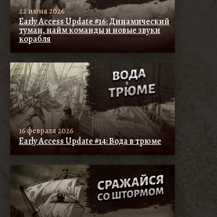
22 июня 2026
Early Access Update #16: Динамический
туман, найм команды и новые звуки
корабля
16 февраля 2026
Early Access Update #14: Вода в трюме