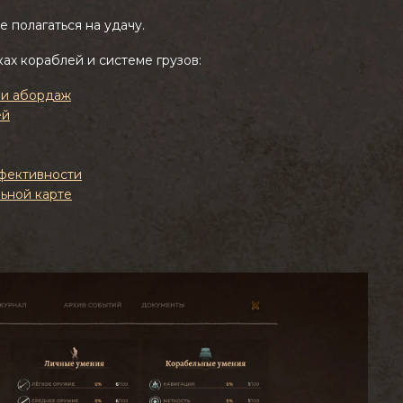
е полагаться на удачу.
ах кораблей и системе грузов:
и и абордаж
ей
фективности
ьной карте