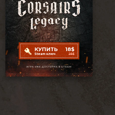
КУПИТЬ
18$
Steam ключ
25$
ИГРА УЖЕ ДОСТУПНА В STEAM